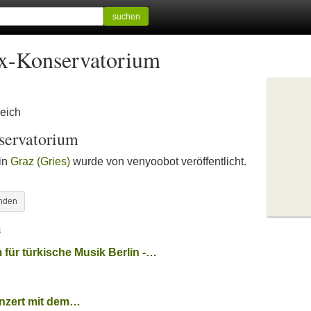
suchen
x-Konservatorium
reich
servatorium
 in
Graz (Gries)
wurde von venyoobot veröffentlicht.
inden
n
ür türkische Musik Berlin -…
onzert mit dem…