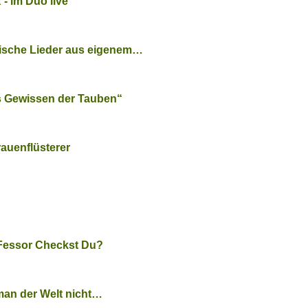
 im Duo live
rische Lieder aus eigenem…
as Gewissen der Tauben“
rauenflüsterer
-Fessor Checkst Du?
 man der Welt nicht…