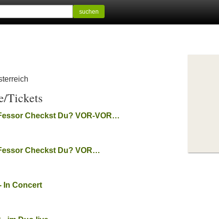
suchen
terreich
e/Tickets
o-Fessor Checkst Du? VOR-VOR…
-Fessor Checkst Du? VOR…
 In Concert