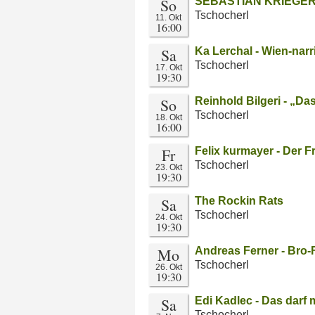
So
SEBASTIAN KRIEGER -
Tschocherl
11. Okt
16:00
Sa
Ka Lerchal - Wien-nar
Tschocherl
17. Okt
19:30
So
Reinhold Bilgeri - „D
Tschocherl
18. Okt
16:00
Fr
Felix kurmayer - Der F
Tschocherl
23. Okt
19:30
Sa
The Rockin Rats
Tschocherl
24. Okt
19:30
Mo
Andreas Ferner - Bro
Tschocherl
26. Okt
19:30
Sa
Edi Kadlec - Das darf
Tschocherl