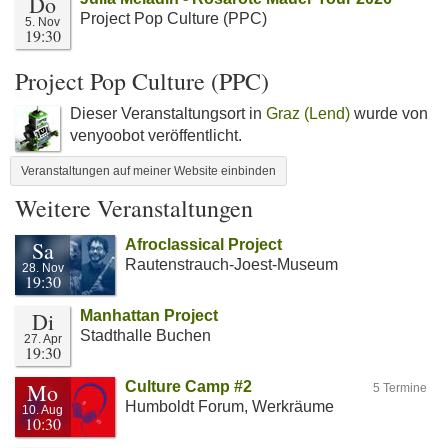
Do
Project Pop Culture (PPC)
5. Nov
19:30
Project Pop Culture (PPC)
Dieser Veranstaltungsort in
Graz (Lend)
wurde von
venyoobot veröffentlicht.
Veranstaltungen auf meiner Website einbinden
Weitere Veranstaltungen
Sa
Afroclassical Project
Rautenstrauch-Joest-Museum
28. Nov
19:30
Di
Manhattan Project
Stadthalle Buchen
27. Apr
19:30
Mo
Culture Camp #2
5 Termine
Humboldt Forum, Werkräume
10. Aug
10:30