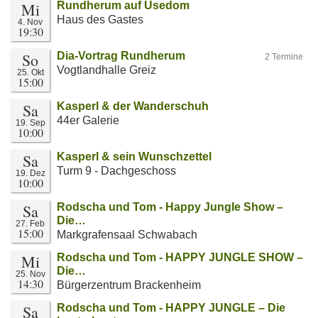
Mi
Rundherum auf Usedom
Haus des Gastes
4. Nov
19:30
So
Dia-Vortrag Rundherum
2 Termine
Vogtlandhalle Greiz
25. Okt
15:00
Sa
Kasperl & der Wanderschuh
44er Galerie
19. Sep
10:00
Sa
Kasperl & sein Wunschzettel
Turm 9 - Dachgeschoss
19. Dez
10:00
Sa
Rodscha und Tom - Happy Jungle Show –
Die…
27. Feb
15:00
Markgrafensaal Schwabach
Mi
Rodscha und Tom - HAPPY JUNGLE SHOW –
Die…
25. Nov
14:30
Bürgerzentrum Brackenheim
Sa
Rodscha und Tom - HAPPY JUNGLE – Die