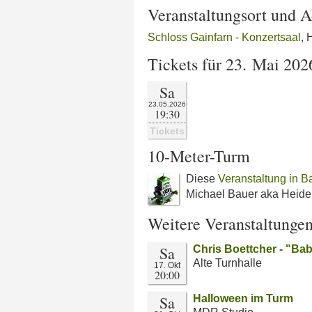
Veranstaltungsort und A
Schloss Gainfarn - Konzertsaal
, 
Tickets für 23. Mai 202
Sa
23.05.2026
19:30
Tickets
10-Meter-Turm
Diese
Veranstaltung in B
Michael Bauer aka Heide
Weitere Veranstaltunge
Sa
Chris Boettcher - "B
Alte Turnhalle
17. Okt
20:00
Sa
Halloween im Turm