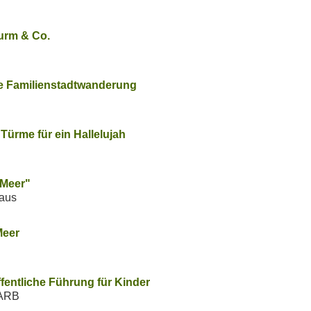
urm & Co.
ie Familienstadtwanderung
Türme für ein Hallelujah
 Meer"
aus
Meer
fentliche Führung für Kinder
FARB