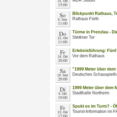
MDR Studio
31. Okt
15:00
So
Blickpunkt Rathaus, T
Rathaus Fürth
6. Sep
11:00
Do
Türme in Prenzlau - D
Stettiner Tor
22. Okt
11:00
Fr
Erlebnisführung: Fünf 
Vor dem Rathaus
16. Okt
20:00
Sa
"1999 Meter über dem
Deutsches Schauspielh
19. Sep
20:00
Di
1999 Meter über dem 
Stadthalle Northeim
6. Okt
19:00
Fr
Spukt es im Turm? - Öf
Tourist-Information im 
23. Okt
17:00