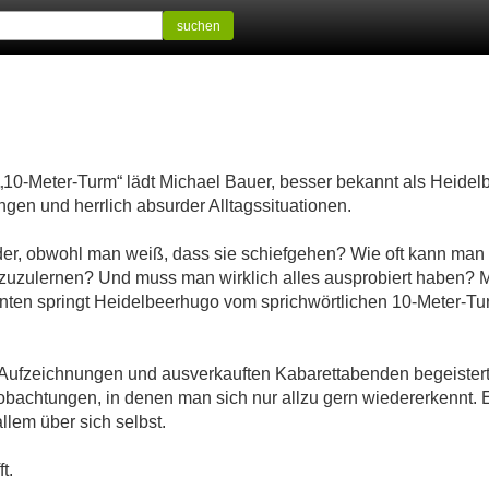
suchen
„10-Meter-Turm“ lädt Michael Bauer, besser bekannt als Heidel
gen und herrlich absurder Alltagssituationen.
er, obwohl man weiß, dass sie schiefgehen? Wie oft kann man
uzulernen? Und muss man wirklich alles ausprobiert haben? Mit
ointen springt Heidelbeerhugo vom sprichwörtlichen 10-Meter-T
Aufzeichnungen und ausverkauften Kabarettabenden begeistert
obachtungen, in denen man sich nur allzu gern wiedererkennt.
llem über sich selbst.
t.