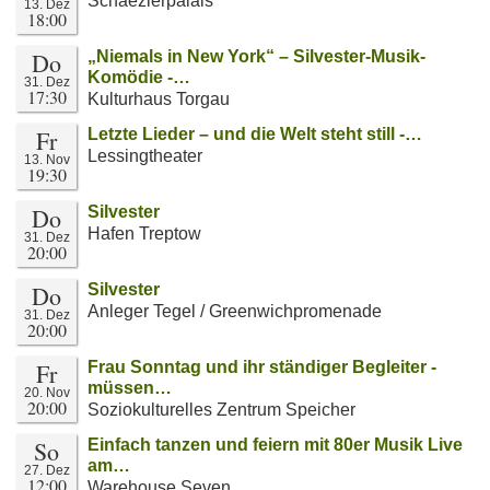
Schaezlerpalais
13. Dez
18:00
Do
„Niemals in New York“ – Silvester-Musik-
Komödie -…
31. Dez
17:30
Kulturhaus Torgau
Fr
Letzte Lieder – und die Welt steht still -…
Lessingtheater
13. Nov
19:30
Do
Silvester
Hafen Treptow
31. Dez
20:00
Do
Silvester
Anleger Tegel / Greenwichpromenade
31. Dez
20:00
Fr
Frau Sonntag und ihr ständiger Begleiter -
müssen…
20. Nov
20:00
Soziokulturelles Zentrum Speicher
So
Einfach tanzen und feiern mit 80er Musik Live
am…
27. Dez
12:00
Warehouse Seven