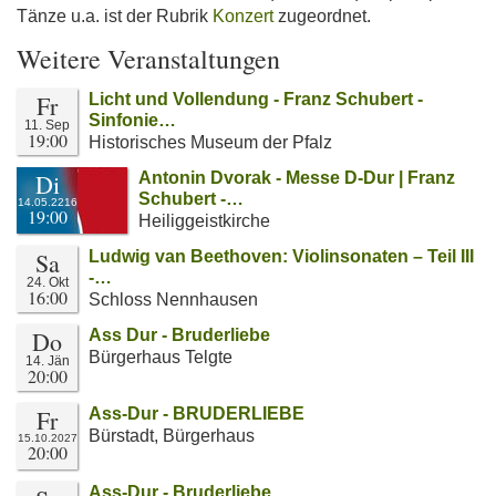
Tänze u.a. ist der Rubrik
Konzert
zugeordnet.
Weitere Veranstaltungen
Fr
Licht und Vollendung - Franz Schubert -
Sinfonie…
11. Sep
19:00
Historisches Museum der Pfalz
Di
Antonin Dvorak - Messe D-Dur | Franz
Schubert -…
14.05.2216
19:00
Heiliggeistkirche
Sa
Ludwig van Beethoven: Violinsonaten – Teil III
-…
24. Okt
16:00
Schloss Nennhausen
Do
Ass Dur - Bruderliebe
Bürgerhaus Telgte
14. Jän
20:00
Fr
Ass-Dur - BRUDERLIEBE
Bürstadt, Bürgerhaus
15.10.2027
20:00
Ass-Dur - Bruderliebe