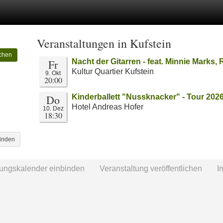
Veranstaltungen in Kufstein
chen
Fr
Nacht der Gitarren - feat. Minnie Marks
Kultur Quartier Kufstein
9. Okt
20:00
Do
Kinderballett "Nussknacker" - Tour 202
Hotel Andreas Hofer
10. Dez
18:30
binden
tungskalender einbinden
Veranstaltung veröffentlichen
I