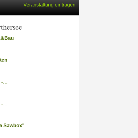
Veranstaltung eintragen
thersee
lz&Bau
rten
6 -…
6 -…
de Sawbox"