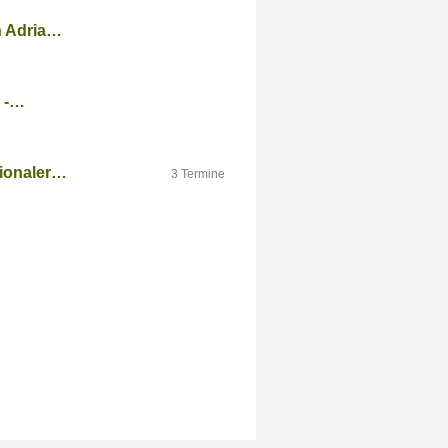
n Adria…
6 -…
tionaler…
3 Termine